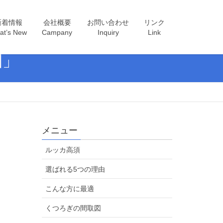
新着情報
会社概要
お問い合わせ
リンク
at’s New
Campany
Inquiry
Link
園」
メニュー
ルッカ高須
選ばれる5つの理由
こんな方に最適
くつろぎの間取図