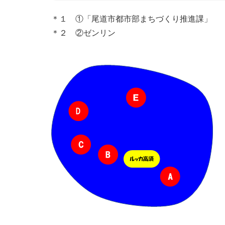
＊１ ①「尾道市都市部まちづくり推進課」
＊２ ②ゼンリン