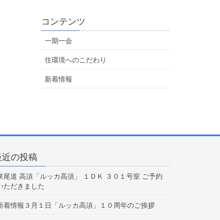
コンテンツ
一期一会
住環境へのこだわり
新着情報
最近の投稿
東尾道 高須「ルッカ高須」 １ＤＫ ３０１号室 ご予約
いただきました
新着情報３月１日「ルッカ高須」１０周年のご挨拶