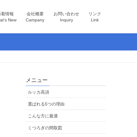
新着情報
会社概要
お問い合わせ
リンク
at’s New
Campany
Inquiry
Link
メニュー
ルッカ高須
選ばれる5つの理由
こんな方に最適
くつろぎの間取図