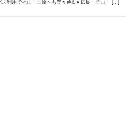
ス利用で福山・三原へも楽々通勤● 広島・岡山・ […]