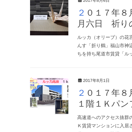
2017年8月6日
２０１７年８月６日 平和の尊さに感謝 八
月六日 祈り
ルッカ（オリーブ）の花言
んす「折り鶴」福山市神
ちを持ち尾道市賃貸「ルッ
2017年8月1日
２０１７年８月１日 東尾道賃貸ルッカ高須
１階１Ｋパン
高速道へのアクセス抜群
Ｋ賃貸マンションに入居さ