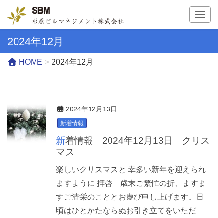
T
o
g
2024年12月
g
l
HOME
2024年12月
e
n
a
v
2024年12月13日
i
g
新着情報
a
新着情報 2024年12月13日 クリス
t
マス
i
o
楽しいクリスマスと 幸多い新年を迎えられ
n
ますように 拝啓 歳末ご繁忙の折、ますま
すご清栄のこととお慶び申し上げます。日
頃はひとかたならぬお引き立てをいただ