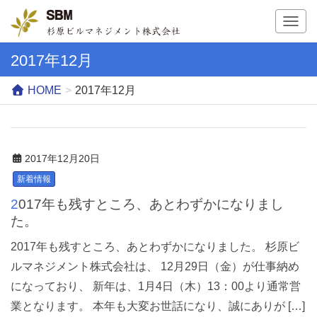
T
o
g
2017年12月
g
l
HOME
2017年12月
e
n
a
v
2017年12月20日
i
g
新着情報
a
2017年も残すところ、あとわずかになりまし
t
た。
i
o
2017年も残すところ、あとわずかになりました。 杉原ビ
n
ルマネジメント株式会社は、 12月29日（金）が仕事納め
になっており、 新年は、1月4日（木）13：00より通常営
業となります。 本年も大変お世話になり、誠にありが […]