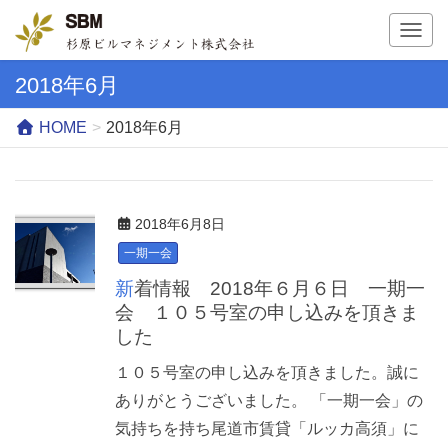
T
o
g
2018年6月
g
l
HOME
2018年6月
e
n
a
v
2018年6月8日
i
g
一期一会
a
新着情報 2018年６月６日 一期一
t
会 １０５号室の申し込みを頂きま
i
した
o
n
１０５号室の申し込みを頂きました。誠に
ありがとうございました。 「一期一会」の
気持ちを持ち尾道市賃貸「ルッカ高須」に