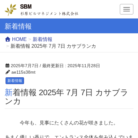
T
o
g
新着情報
g
l
HOME
新着情報
e
新着情報 2025年 7月 7日 カサブランカ
n
a
v
2025年7月7日
/ 最終更新日 :
2025年11月28日
i
ae115s38mt
g
新着情報
a
新着情報 2025年 7月 7日 カサブラ
t
i
ンカ
o
n
今年も、見事にたくさんの花が咲きました。
あまく優しい香りで、エントランス全体を包み込んでいま