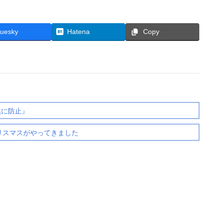
luesky
Hatena
Copy
然に防止』
クリスマスがやってきました