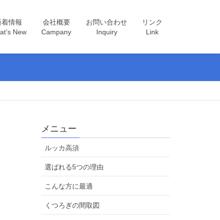
新着情報
会社概要
お問い合わせ
リンク
at’s New
Campany
Inquiry
Link
メニュー
ルッカ高須
選ばれる5つの理由
こんな方に最適
くつろぎの間取図