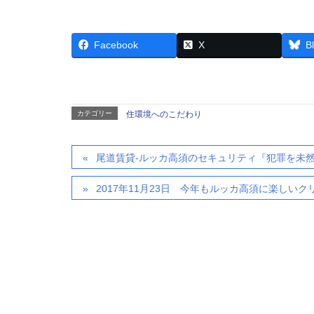
Facebook
X
B
カテゴリー
住環境へのこだわり
尾道賃貸-ルッカ高須のセキュリティ『犯罪を未
2017年11月23日 今年もルッカ高須に楽しい