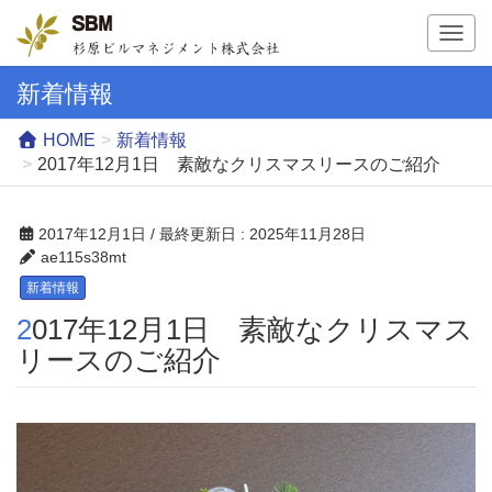
T
o
g
新着情報
g
l
HOME
新着情報
e
2017年12月1日 素敵なクリスマスリースのご紹介
n
a
v
2017年12月1日
/ 最終更新日 :
2025年11月28日
i
ae115s38mt
g
新着情報
a
2017年12月1日 素敵なクリスマス
t
i
リースのご紹介
o
n