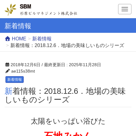
T
o
g
新着情報
g
l
HOME
新着情報
e
新着情報：2018.12.6．地場の美味しいものシリーズ
n
a
v
2018年12月6日
/ 最終更新日 :
2025年11月28日
i
ae115s38mt
g
新着情報
a
新着情報：2018.12.6．地場の美味
t
i
しいものシリーズ
o
n
太陽をいっぱい浴びた