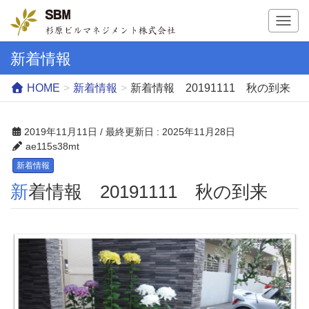
T
o
g
新着情報
g
l
HOME
新着情報
新着情報 20191111 秋の到来
e
n
a
2019年11月11日
/ 最終更新日 :
2025年11月28日
v
ae115s38mt
i
新着情報
g
新着情報 20191111 秋の到来
a
t
i
o
n