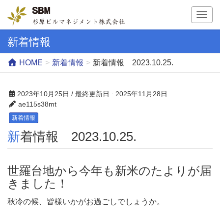
T
o
g
新着情報
g
l
HOME
新着情報
新着情報 2023.10.25.
e
n
a
2023年10月25日
/ 最終更新日 :
2025年11月28日
v
ae115s38mt
i
新着情報
g
新着情報 2023.10.25.
a
t
i
o
世羅台地から今年も新米のたよりが届
n
きました！
秋冷の候、皆様いかがお過ごしでしょうか。