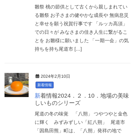
雛祭 桃の節供として古くから親しまれてい
る雛祭 お子さまの健やかな成長や 無病息災
と幸せを願う祝賀行事です 「ルッカ高須」
での日々が みなさまの佳き人生に繋がるこ
とを お雛様に願いました 「一期一会」の気
持ちを持ち尾道市 […]
2024年2月10日
新着情報
新着情報2024．２．10．地場の美味
しいものシリーズ
尾道の冬の味覚 「八朔」 つやつやと金色
に輝く みずみずしい「紅八朔」 尾道市
「因島田熊」町は、「八朔」発祥の地で