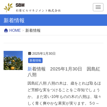
T
o
g
新着情報
g
l
HOME
新着情報
e
n
a
v
2025年1月30日
i
g
新着情報
a
新着情報 2025年1月30日 因島紅
t
八朔
i
o
因島紅八朔 八朔の木は、歳をとれば取るほ
n
ど芳醇な実をつけることをご存知でしょう
か。 まだ若い10年ものの木の八朔は、瑞々
しく青く爽やかな果実が実ります。 5０～